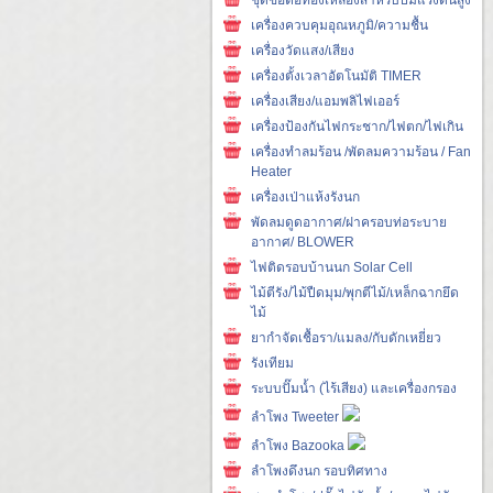
เครื่องควบคุมอุณหภูมิ/ความชื้น
เครื่องวัดแสง/เสียง
เครื่องตั้งเวลาอัตโนมัติ TIMER
เครื่องเสียง/แอมพลิไฟเออร์
เครื่องป้องกันไฟกระชาก/ไฟตก/ไฟเกิน
เครื่องทำลมร้อน /พัดลมความร้อน / Fan
Heater
เครื่องเป่าแห้งรังนก
พัดลมดูดอากาศ/ฝาครอบท่อระบาย
อากาศ/ BLOWER
ไฟติดรอบบ้านนก Solar Cell
ไม้ตีรัง/ไม้ปืดมุม/พุกตีไม้/เหล็กฉากยึด
ไม้
ยากำจัดเชื้อรา/แมลง/กับดักเหยี่ยว
รังเทียม
ระบบปั๊มน้ำ (ไร้เสียง) และเครื่องกรอง
ลำโพง Tweeter
ลำโพง Bazooka
ลำโพงดึงนก รอบทิศทาง