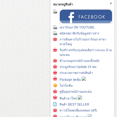
หมวดหมู่สินค้า
ณรารังนก ON YOUTUBE
สมัครสมาชิกรับข้อมูลข่าวสาร
การเดินทางไปร้านณรารังนก สาขา
หาดใหญ่
รับสร้าง/ปรับปรุง/ต่อเติม/วางระบบ บ้าน
นกแอ่น
คำนวณอุปกรณ์บ้านนกทั้งหลัง
ประมูลรังนก Update 24 ชม.
ประมวลภาพการส่งสินค้า
Package สุดคุ้ม
โปรโมชั่น
คู่มืออุปกรณ์บ้านนกแอ่น
สินค้ามาใหม่
สินค้า BEST SELLER
ดาวน์โหลดเสียงเทสนก (ฟรี)