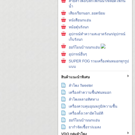
สายลำโพง/ปลั๊กไฟกันน้ำ/หลอดไฟกัน
น้ำ
เสียงเรียกนอก..ยอดนิยม
หนังสือนกแอ่น
หม้อตุ๋นรังนก
อุปกรณ์ทำความสะอาดรังนก/อุปกรณ์
เก็บรังนก
ฮอร์โมนบ้านนกแอ่น
อุปกรณ์อื่นๆ
SUPER FOG รวมเครื่องพ่นหมอกทุกรูป
แบบ
สินค้าแนะนำพิเศษ
ลำโพง Tweeter
เครื่องทำความชื้น/พ่นหมอก
ลำโพงหลายทิศทาง
เครื่องควบคุมอุณหภูมิ/ความชื้น
เครื่องตั้งเวลาอัตโนมัติ
ฮอร์โมนบ้านนกแอ่น
ยากำจัดเชื้อรา/แมลง
VDO กลุ่มลำโพง