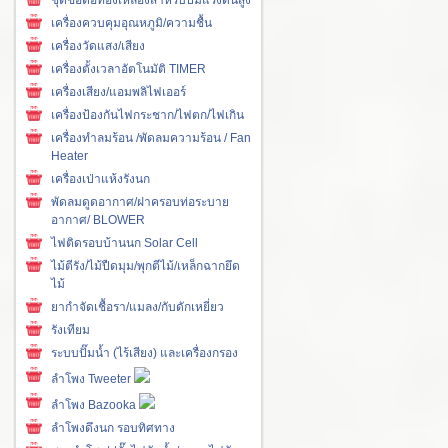
เครื่องควบคุมอุณหภูมิ/ความชื้น
เครื่องวัดแสง/เสียง
เครื่องตั้งเวลาอัตโนมัติ TIMER
เครื่องเสียง/แอมพลิไฟเออร์
เครื่องป้องกันไฟกระชาก/ไฟตก/ไฟเกิน
เครื่องทำลมร้อน /พัดลมความร้อน / Fan
Heater
เครื่องเป่าแห้งรังนก
พัดลมดูดอากาศ/ฝาครอบท่อระบาย
อากาศ/ BLOWER
ไฟติดรอบบ้านนก Solar Cell
ไม้ตีรัง/ไม้ปืดมุม/พุกตีไม้/เหล็กฉากยึด
ไม้
ยากำจัดเชื้อรา/แมลง/กับดักเหยี่ยว
รังเทียม
ระบบปั๊มน้ำ (ไร้เสียง) และเครื่องกรอง
ลำโพง Tweeter
ลำโพง Bazooka
ลำโพงดึงนก รอบทิศทาง