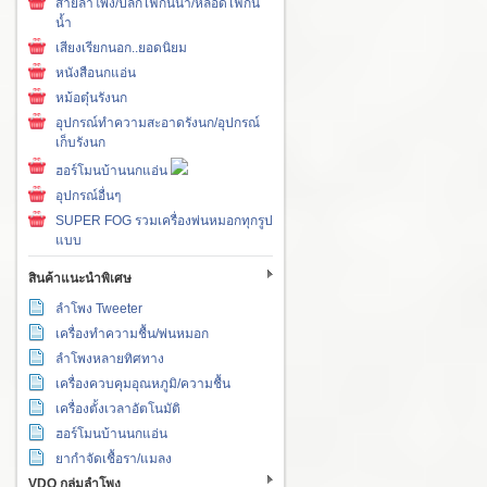
สายลำโพง/ปลั๊กไฟกันน้ำ/หลอดไฟกัน
น้ำ
เสียงเรียกนอก..ยอดนิยม
หนังสือนกแอ่น
หม้อตุ๋นรังนก
อุปกรณ์ทำความสะอาดรังนก/อุปกรณ์
เก็บรังนก
ฮอร์โมนบ้านนกแอ่น
อุปกรณ์อื่นๆ
SUPER FOG รวมเครื่องพ่นหมอกทุกรูป
แบบ
สินค้าแนะนำพิเศษ
ลำโพง Tweeter
เครื่องทำความชื้น/พ่นหมอก
ลำโพงหลายทิศทาง
เครื่องควบคุมอุณหภูมิ/ความชื้น
เครื่องตั้งเวลาอัตโนมัติ
ฮอร์โมนบ้านนกแอ่น
ยากำจัดเชื้อรา/แมลง
VDO กลุ่มลำโพง