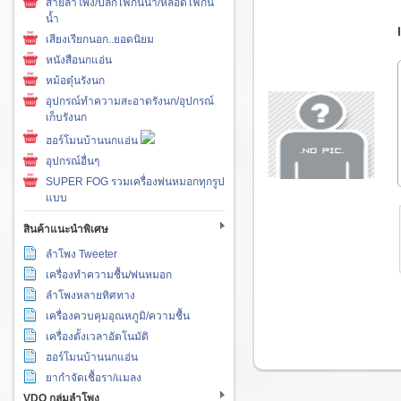
สายลำโพง/ปลั๊กไฟกันน้ำ/หลอดไฟกัน
น้ำ
เสียงเรียกนอก..ยอดนิยม
หนังสือนกแอ่น
หม้อตุ๋นรังนก
อุปกรณ์ทำความสะอาดรังนก/อุปกรณ์
เก็บรังนก
ฮอร์โมนบ้านนกแอ่น
อุปกรณ์อื่นๆ
SUPER FOG รวมเครื่องพ่นหมอกทุกรูป
แบบ
สินค้าแนะนำพิเศษ
ลำโพง Tweeter
เครื่องทำความชื้น/พ่นหมอก
ลำโพงหลายทิศทาง
เครื่องควบคุมอุณหภูมิ/ความชื้น
เครื่องตั้งเวลาอัตโนมัติ
ฮอร์โมนบ้านนกแอ่น
ยากำจัดเชื้อรา/แมลง
VDO กลุ่มลำโพง