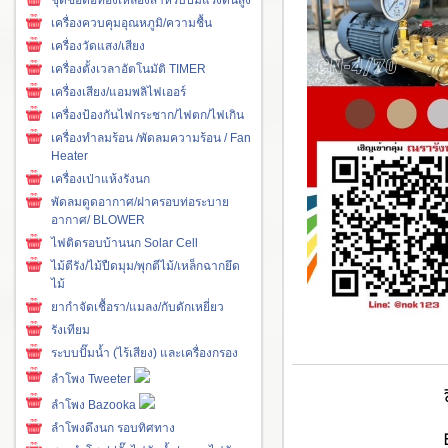
เครื่องควบคุมอุณหภูมิ/ความชื้น
เครื่องวัดแสง/เสียง
เครื่องตั้งเวลาอัตโนมัติ TIMER
เครื่องเสียง/แอมพลิไฟเออร์
เครื่องป้องกันไฟกระชาก/ไฟตก/ไฟเกิน
เครื่องทำลมร้อน /พัดลมความร้อน / Fan
Heater
เครื่องเป่าแห้งรังนก
พัดลมดูดอากาศ/ฝาครอบท่อระบาย
อากาศ/ BLOWER
ไฟติดรอบบ้านนก Solar Cell
ไม้ตีรัง/ไม้ปืดมุม/พุกตีไม้/เหล็กฉากยึด
ไม้
ยากำจัดเชื้อรา/แมลง/กับดักเหยี่ยว
รังเทียม
ระบบปั๊มน้ำ (ไร้เสียง) และเครื่องกรอง
ลำโพง Tweeter
ลำโพง Bazooka
ลำโพงดึงนก รอบทิศทาง