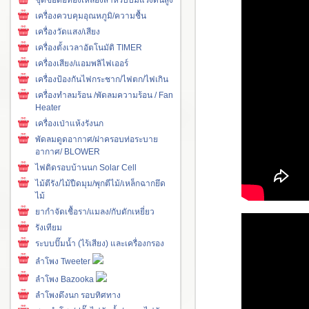
เครื่องควบคุมอุณหภูมิ/ความชื้น
เครื่องวัดแสง/เสียง
เครื่องตั้งเวลาอัตโนมัติ TIMER
เครื่องเสียง/แอมพลิไฟเออร์
เครื่องป้องกันไฟกระชาก/ไฟตก/ไฟเกิน
เครื่องทำลมร้อน /พัดลมความร้อน / Fan
Heater
เครื่องเป่าแห้งรังนก
พัดลมดูดอากาศ/ฝาครอบท่อระบาย
อากาศ/ BLOWER
ไฟติดรอบบ้านนก Solar Cell
ไม้ตีรัง/ไม้ปืดมุม/พุกตีไม้/เหล็กฉากยึด
ไม้
ยากำจัดเชื้อรา/แมลง/กับดักเหยี่ยว
รังเทียม
ระบบปั๊มน้ำ (ไร้เสียง) และเครื่องกรอง
ลำโพง Tweeter
ลำโพง Bazooka
ลำโพงดึงนก รอบทิศทาง