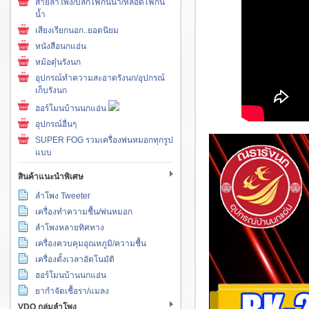
สายลำโพง/ปลั๊กไฟกันน้ำ/หลอดไฟกัน
น้ำ
เสียงเรียกนอก..ยอดนิยม
หนังสือนกแอ่น
หม้อตุ๋นรังนก
อุปกรณ์ทำความสะอาดรังนก/อุปกรณ์
เก็บรังนก
ฮอร์โมนบ้านนกแอ่น
อุปกรณ์อื่นๆ
SUPER FOG รวมเครื่องพ่นหมอกทุกรูป
แบบ
สินค้าแนะนำพิเศษ
ลำโพง Tweeter
เครื่องทำความชื้น/พ่นหมอก
ลำโพงหลายทิศทาง
เครื่องควบคุมอุณหภูมิ/ความชื้น
เครื่องตั้งเวลาอัตโนมัติ
ฮอร์โมนบ้านนกแอ่น
ยากำจัดเชื้อรา/แมลง
VDO กลุ่มลำโพง