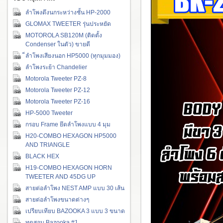
ลำโพงดึงนกระหว่างชั้น HP-2000
GLOMAX TWEETER รุ่นประหยัด
MOTOROLA SB120M (ติดตั้ง
Condenser ในตัว) ขายดี
็ลำโพงเสียงนอก HP5000 (ทุกมุมมอง)
ลำโพงระย้า Chandelier
Motorola Tweeter PZ-8
Motorola Tweeter PZ-12
Motorola Tweeter PZ-16
HP-5000 Tweeter
กรอบ Frame ยึดลำโพงแบบ 4 มุม
H20-COMBO HEXAGON HP5000
AND TRIANGLE
BLACK HEX
H19-COMBO HEXAGON HORN
TWEETER AND 45DG UP
สายต่อลำโพง NEST AMP แบบ 30 เส้น
สายต่อลำโพงขนาดต่างๆ
เปรียบเทียบ BAZOOKA 3 แบบ 3 ขนาด
ทดสอบ Bazooka #1