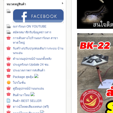
หมวดหมู่สินค้า
ณรารังนก ON YOUTUBE
สมัครสมาชิกรับข้อมูลข่าวสาร
การเดินทางไปร้านณรารังนก สาขา
หาดใหญ่
รับสร้าง/ปรับปรุง/ต่อเติม/วางระบบ บ้าน
นกแอ่น
คำนวณอุปกรณ์บ้านนกทั้งหลัง
ประมูลรังนก Update 24 ชม.
ประมวลภาพการส่งสินค้า
Package สุดคุ้ม
โปรโมชั่น
คู่มืออุปกรณ์บ้านนกแอ่น
สินค้ามาใหม่
สินค้า BEST SELLER
ดาวน์โหลดเสียงเทสนก (ฟรี)