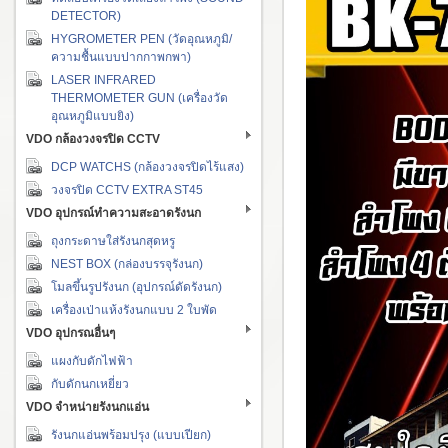
DETECTOR)
HYGROMETER PEN (วัดอุณหภูมิ/
ความชื้นแบบปากกาพกพา)
LASER INFRARED
THERMOMETER GUN (เครื่องวัด
อุณหภูมิแบบยิง)
VDO กล้องวงจรปิด CCTV
DCP WATCHS (กล้องวงจรปิดไร้แสง)
วงจรปิด CCTV EXTRA ST45
VDO อุปกรณ์ทำความสะอาดรังนก
ถุงกระดาษใส่รังนกสุดหรู
NEST BOX (กล่องบรรจุรังนก)
โมลขึ้นรูปรังนก (อุปกรณ์ดัดรังนก)
เครื่องเป่าแห้งรังนกแบบ 2 ใบพัด
VDO อุปกรณอื่นๆ
แผงกับดักไฟฟ้า
กับดักนกเหยี่ยว
VDO จำหน่ายรังนกแอ่น
รังนกแอ่นพร้อมปรุง (แบบเปียก)