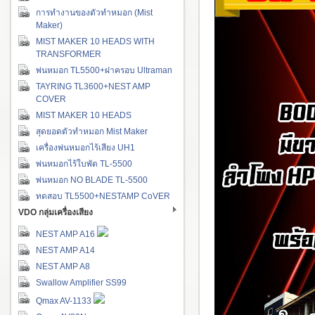
การทำงานของตัวทำหมอก (Mist
Maker)
MIST MAKER 10 HEADS WITH
TRANSFORMER
พ่นหมอก TL5500+ฝาครอบ Ultraman
TAYRING TL3600+NEST AMP
COVER
MIST MAKER 10 HEADS
สุดยอดตัวทำหมอก Mist Maker
เครื่องพ่นหมอกไร้เสียง UH1
พ่นหมอกไร้ใบพัด TL-5500
พ่นหมอก NO BLADE TL-5500
ทดสอบ TL5500+NESTAMP CoVER
VDO กลุ่มเครื่องเสียง
NEST AMP A16
NEST AMP A14
NEST AMP A8
Swallow Amplifier SS99
Qmax AV-1133