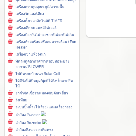
เครื่องควบคุมอุณหภูมิ/ความชื้น
เครื่องวัดแสง/เสียง
เครื่องตั้งเวลาอัตโนมัติ TIMER
เครื่องเสียง/แอมพลิไฟเออร์
เครื่องป้องกันไฟกระชาก/ไฟตก/ไฟเกิน
เครื่องทำลมร้อน /พัดลมความร้อน / Fan
Heater
เครื่องเป่าแห้งรังนก
พัดลมดูดอากาศ/ฝาครอบท่อระบาย
อากาศ/ BLOWER
ไฟติดรอบบ้านนก Solar Cell
ไม้ตีรัง/ไม้ปืดมุม/พุกตีไม้/เหล็กฉากยึด
ไม้
ยากำจัดเชื้อรา/แมลง/กับดักเหยี่ยว
รังเทียม
ระบบปั๊มน้ำ (ไร้เสียง) และเครื่องกรอง
ลำโพง Tweeter
ลำโพง Bazooka
ลำโพงดึงนก รอบทิศทาง