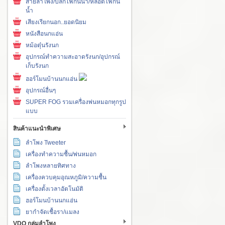
สายลำโพง/ปลั๊กไฟกันน้ำ/หลอดไฟกัน
น้ำ
เสียงเรียกนอก..ยอดนิยม
หนังสือนกแอ่น
หม้อตุ๋นรังนก
อุปกรณ์ทำความสะอาดรังนก/อุปกรณ์
เก็บรังนก
ฮอร์โมนบ้านนกแอ่น
อุปกรณ์อื่นๆ
SUPER FOG รวมเครื่องพ่นหมอกทุกรูป
แบบ
สินค้าแนะนำพิเศษ
ลำโพง Tweeter
เครื่องทำความชื้น/พ่นหมอก
ลำโพงหลายทิศทาง
เครื่องควบคุมอุณหภูมิ/ความชื้น
เครื่องตั้งเวลาอัตโนมัติ
ฮอร์โมนบ้านนกแอ่น
ยากำจัดเชื้อรา/แมลง
VDO กลุ่มลำโพง