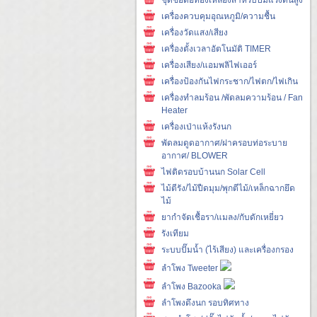
เครื่องควบคุมอุณหภูมิ/ความชื้น
เครื่องวัดแสง/เสียง
เครื่องตั้งเวลาอัตโนมัติ TIMER
เครื่องเสียง/แอมพลิไฟเออร์
เครื่องป้องกันไฟกระชาก/ไฟตก/ไฟเกิน
เครื่องทำลมร้อน /พัดลมความร้อน / Fan
Heater
เครื่องเป่าแห้งรังนก
พัดลมดูดอากาศ/ฝาครอบท่อระบาย
อากาศ/ BLOWER
ไฟติดรอบบ้านนก Solar Cell
ไม้ตีรัง/ไม้ปืดมุม/พุกตีไม้/เหล็กฉากยึด
ไม้
ยากำจัดเชื้อรา/แมลง/กับดักเหยี่ยว
รังเทียม
ระบบปั๊มน้ำ (ไร้เสียง) และเครื่องกรอง
ลำโพง Tweeter
ลำโพง Bazooka
ลำโพงดึงนก รอบทิศทาง