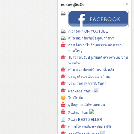
หมวดหมู่สินค้า
ณรารังนก ON YOUTUBE
สมัครสมาชิกรับข้อมูลข่าวสาร
การเดินทางไปร้านณรารังนก สาขา
หาดใหญ่
รับสร้าง/ปรับปรุง/ต่อเติม/วางระบบ บ้าน
นกแอ่น
คำนวณอุปกรณ์บ้านนกทั้งหลัง
ประมูลรังนก Update 24 ชม.
ประมวลภาพการส่งสินค้า
Package สุดคุ้ม
โปรโมชั่น
คู่มืออุปกรณ์บ้านนกแอ่น
สินค้ามาใหม่
สินค้า BEST SELLER
ดาวน์โหลดเสียงเทสนก (ฟรี)