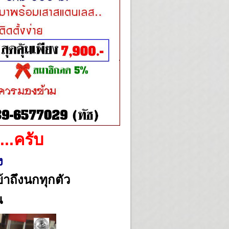
...ครับ
ง
้าถึงนกทุกตัว
น