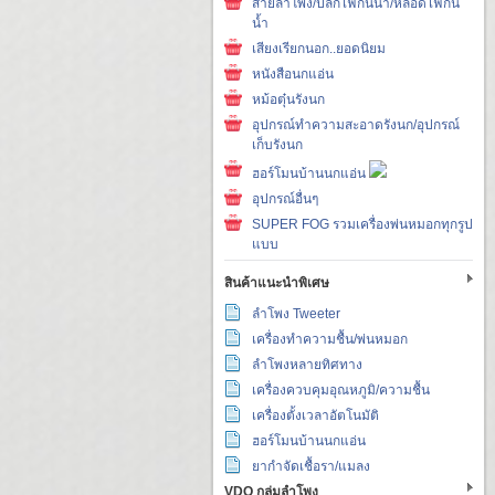
สายลำโพง/ปลั๊กไฟกันน้ำ/หลอดไฟกัน
น้ำ
เสียงเรียกนอก..ยอดนิยม
หนังสือนกแอ่น
หม้อตุ๋นรังนก
อุปกรณ์ทำความสะอาดรังนก/อุปกรณ์
เก็บรังนก
ฮอร์โมนบ้านนกแอ่น
อุปกรณ์อื่นๆ
SUPER FOG รวมเครื่องพ่นหมอกทุกรูป
แบบ
สินค้าแนะนำพิเศษ
ลำโพง Tweeter
เครื่องทำความชื้น/พ่นหมอก
ลำโพงหลายทิศทาง
เครื่องควบคุมอุณหภูมิ/ความชื้น
เครื่องตั้งเวลาอัตโนมัติ
ฮอร์โมนบ้านนกแอ่น
ยากำจัดเชื้อรา/แมลง
VDO กลุ่มลำโพง