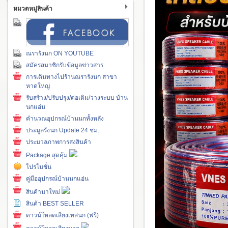
หมวดหมู่สินค้า
ณรารังนก ON YOUTUBE
สมัครสมาชิกรับข้อมูลข่าวสาร
การเดินทางไปร้านณรารังนก สาขา
หาดใหญ่
รับสร้าง/ปรับปรุง/ต่อเติม/วางระบบ บ้าน
นกแอ่น
คำนวณอุปกรณ์บ้านนกทั้งหลัง
ประมูลรังนก Update 24 ชม.
ประมวลภาพการส่งสินค้า
Package สุดคุ้ม
โปรโมชั่น
คู่มืออุปกรณ์บ้านนกแอ่น
สินค้ามาใหม่
สินค้า BEST SELLER
ดาวน์โหลดเสียงเทสนก (ฟรี)