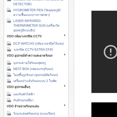
DETECTOR)
HYGROMETER PEN (วัดอุณหภูมิ/
ความชื้นแบบปากกาพกพา)
LASER INFRARED
THERMOMETER GUN (เครื่องวัด
อุณหภูมิแบบยิง)
VDO กล้องวงจรปิด CCTV
DCP WATCHS (กล้องวงจรปิดไร้แสง)
วงจรปิด CCTV EXTRA ST45
VDO อุปกรณ์ทำความสะอาดรังนก
ถุงกระดาษใส่รังนกสุดหรู
NEST BOX (กล่องบรรจุรังนก)
โมลขึ้นรูปรังนก (อุปกรณ์ดัดรังนก)
เครื่องเป่าแห้งรังนกแบบ 2 ใบพัด
VDO อุปกรณอื่นๆ
แผงกับดักไฟฟ้า
กับดักนกเหยี่ยว
VDO จำหน่ายรังนกแอ่น
รังนกแอ่นพร้อมปรุง (แบบเปียก)