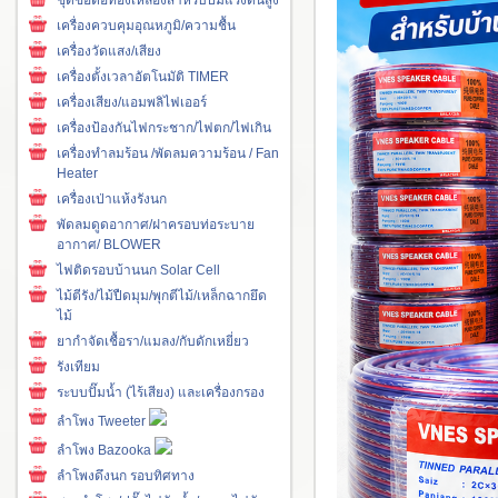
เครื่องควบคุมอุณหภูมิ/ความชื้น
เครื่องวัดแสง/เสียง
เครื่องตั้งเวลาอัตโนมัติ TIMER
เครื่องเสียง/แอมพลิไฟเออร์
เครื่องป้องกันไฟกระชาก/ไฟตก/ไฟเกิน
เครื่องทำลมร้อน /พัดลมความร้อน / Fan
Heater
เครื่องเป่าแห้งรังนก
พัดลมดูดอากาศ/ฝาครอบท่อระบาย
อากาศ/ BLOWER
ไฟติดรอบบ้านนก Solar Cell
ไม้ตีรัง/ไม้ปืดมุม/พุกตีไม้/เหล็กฉากยึด
ไม้
ยากำจัดเชื้อรา/แมลง/กับดักเหยี่ยว
รังเทียม
ระบบปั๊มน้ำ (ไร้เสียง) และเครื่องกรอง
ลำโพง Tweeter
ลำโพง Bazooka
ลำโพงดึงนก รอบทิศทาง