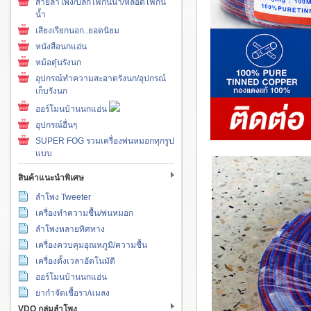
สายลำโพง/ปลั๊กไฟกันน้ำ/หลอดไฟกัน
น้ำ
เสียงเรียกนอก..ยอดนิยม
หนังสือนกแอ่น
หม้อตุ๋นรังนก
อุปกรณ์ทำความสะอาดรังนก/อุปกรณ์
เก็บรังนก
ฮอร์โมนบ้านนกแอ่น
อุปกรณ์อื่นๆ
SUPER FOG รวมเครื่องพ่นหมอกทุกรูป
แบบ
สินค้าแนะนำพิเศษ
ลำโพง Tweeter
เครื่องทำความชื้น/พ่นหมอก
ลำโพงหลายทิศทาง
เครื่องควบคุมอุณหภูมิ/ความชื้น
เครื่องตั้งเวลาอัตโนมัติ
ฮอร์โมนบ้านนกแอ่น
ยากำจัดเชื้อรา/แมลง
VDO กลุ่มลำโพง