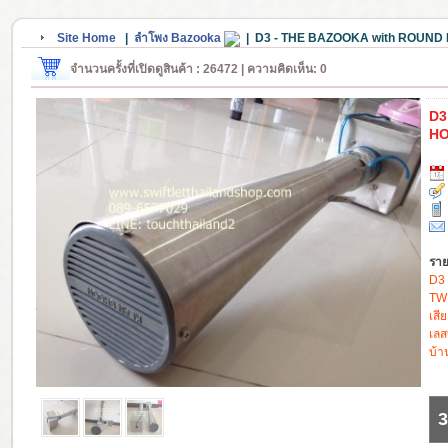
Site Home
|
ลำโพง Bazooka
|
D3 - THE BAZOOKA with ROUN
จำนวนครั้งที่เปิดดูสินค้า : 26472 | ความคิดเห็น: 0
D3
HO
ราย
D3
TWE
เสี
เลส
บ้า
3