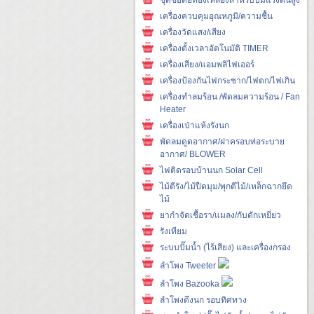
เครื่องควบคุมอุณหภูมิ/ความชื้น
เครื่องวัดแสง/เสียง
เครื่องตั้งเวลาอัตโนมัติ TIMER
เครื่องเสียง/แอมพลิไฟเออร์
เครื่องป้องกันไฟกระชาก/ไฟตก/ไฟเกิน
เครื่องทำลมร้อน /พัดลมความร้อน / Fan
Heater
เครื่องเป่าแห้งรังนก
พัดลมดูดอากาศ/ฝาครอบท่อระบาย
อากาศ/ BLOWER
ไฟติดรอบบ้านนก Solar Cell
ไม้ตีรัง/ไม้ปืดมุม/พุกตีไม้/เหล็กฉากยึด
ไม้
ยากำจัดเชื้อรา/แมลง/กับดักเหยี่ยว
รังเทียม
ระบบปั๊มน้ำ (ไร้เสียง) และเครื่องกรอง
ลำโพง Tweeter
ลำโพง Bazooka
ลำโพงดึงนก รอบทิศทาง