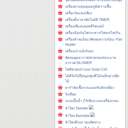
เครื่องควบคุมอุณหภูมิ/ความชื้น
เครื่องวัดแสง/เสียง
เครื่องตั้งเวลาอัตโนมัติ TIMER
เครื่องเสียง/แอมพลิไฟเออร์
เครื่องป้องกันไฟกระชาก/ไฟตก/ไฟเกิน
เครื่องทำลมร้อน /พัดลมความร้อน / Fan
Heater
เครื่องเป่าแห้งรังนก
พัดลมดูดอากาศ/ฝาครอบท่อระบาย
อากาศ/ BLOWER
ไฟติดรอบบ้านนก Solar Cell
ไม้ตีรัง/ไม้ปืดมุม/พุกตีไม้/เหล็กฉากยึด
ไม้
ยากำจัดเชื้อรา/แมลง/กับดักเหยี่ยว
รังเทียม
ระบบปั๊มน้ำ (ไร้เสียง) และเครื่องกรอง
ลำโพง Tweeter
ลำโพง Bazooka
ลำโพงดึงนก รอบทิศทาง