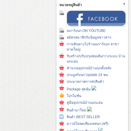
หมวดหมู่สินค้า
ณรารังนก ON YOUTUBE
สมัครสมาชิกรับข้อมูลข่าวสาร
การเดินทางไปร้านณรารังนก สาขา
หาดใหญ่
รับสร้าง/ปรับปรุง/ต่อเติม/วางระบบ บ้าน
นกแอ่น
คำนวณอุปกรณ์บ้านนกทั้งหลัง
ประมูลรังนก Update 24 ชม.
ประมวลภาพการส่งสินค้า
Package สุดคุ้ม
โปรโมชั่น
คู่มืออุปกรณ์บ้านนกแอ่น
สินค้ามาใหม่
สินค้า BEST SELLER
ดาวน์โหลดเสียงเทสนก (ฟรี)