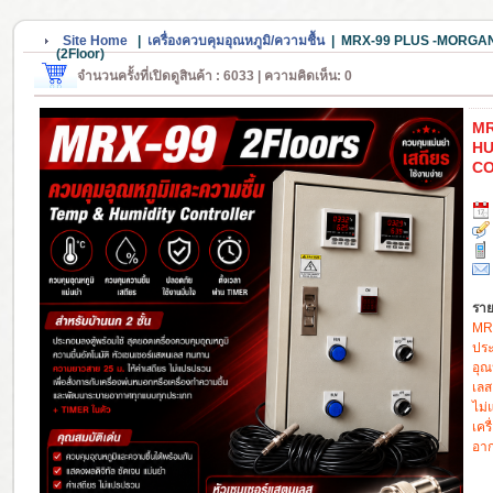
Site Home
|
เครื่องควบคุมอุณหภูมิ/ความชื้น
|
MRX-99 PLUS -MORGA
(2Floor)
จำนวนครั้งที่เปิดดูสินค้า : 6033 | ความคิดเห็น: 0
MR
HU
CO
ราย
MRX
ประ
อุณ
เลส
ไม่
เคร
อาก