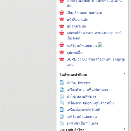
สายลำโพง/ปลั๊กไฟกันน้ำ/หลอดไฟกัน
น้ำ
เสียงเรียกนอก..ยอดนิยม
หนังสือนกแอ่น
หม้อตุ๋นรังนก
อุปกรณ์ทำความสะอาดรังนก/อุปกรณ์
เก็บรังนก
ฮอร์โมนบ้านนกแอ่น
อุปกรณ์อื่นๆ
SUPER FOG รวมเครื่องพ่นหมอกทุกรูป
แบบ
สินค้าแนะนำพิเศษ
ลำโพง Tweeter
เครื่องทำความชื้น/พ่นหมอก
ลำโพงหลายทิศทาง
เครื่องควบคุมอุณหภูมิ/ความชื้น
เครื่องตั้งเวลาอัตโนมัติ
ฮอร์โมนบ้านนกแอ่น
ยากำจัดเชื้อรา/แมลง
VDO กลุ่มลำโพง